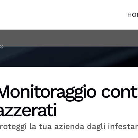
HO
co
Monitoraggio conti
azzerati
roteggi la tua azienda dagli infesta