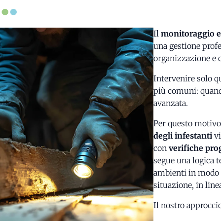
Il
monitoraggio e 
una gestione profe
organizzazione e c
Intervenire solo q
più comuni: quando 
avanzata.
Per questo motivo,
degli infestanti
vi
con
verifiche pr
segue una logica t
ambienti in modo c
situazione, in line
Il nostro approcci