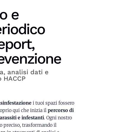
o e
eriodico
eport,
revenzione
 analisi dati e
lo HACCP
isinfestazione
i tuoi spazi fossero
roprio qui che inizia il
percorso di
rassiti e infestanti
. Ogni nostro
o preciso, trasformando il