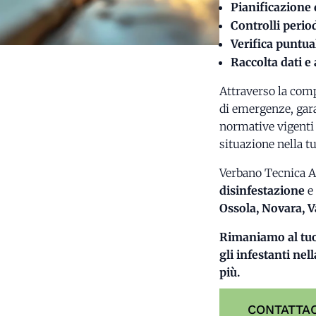
Pianificazione d
Controlli period
Verifica puntual
Raccolta dati e
Attraverso la comp
di emergenze, gara
normative vigenti
situazione nella t
Verbano Tecnica Am
disinfestazione
e
Ossola, Novara, 
Rimaniamo al tuo 
gli infestanti nel
più.
CONTATTAC