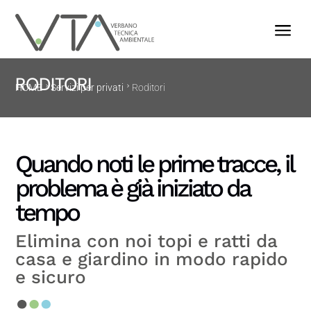
a
RODITORI
HOME
Servizi per privati
Roditori
Quando noti le prime tracce, il
problema è già iniziato da
tempo
Elimina con noi topi e ratti da
casa e giardino in modo rapido
e sicuro