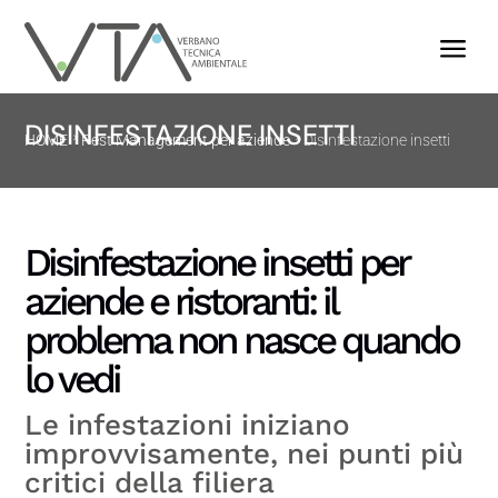
a
DISINFESTAZIONE INSETTI
HOME
Pest Management per aziende
Disinfestazione insetti
Disinfestazione insetti per
aziende e ristoranti: il
problema non nasce quando
lo vedi
Le infestazioni iniziano
improvvisamente, nei punti più
critici della filiera