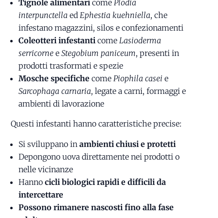
Tignole alimentari
come
Plodia
interpunctella
ed
Ephestia kuehniella
, che
infestano magazzini, silos e confezionamenti
Coleotteri infestanti
come
Lasioderma
serricorne
e
Stegobium paniceum
, presenti in
prodotti trasformati e spezie
Mosche specifiche
come
Piophila casei
e
Sarcophaga carnaria
, legate a carni, formaggi e
ambienti di lavorazione
Questi infestanti hanno caratteristiche precise:
Si sviluppano in
ambienti chiusi e protetti
Depongono uova direttamente nei prodotti o
nelle vicinanze
Hanno
cicli biologici rapidi e difficili da
intercettare
Possono rimanere nascosti fino alla fase