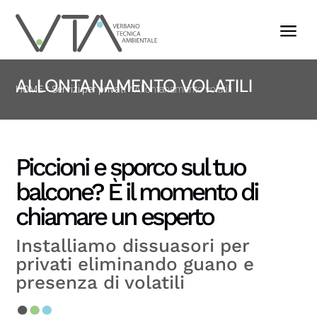
a
ALLONTANAMENTO VOLATILI
HOME
Servizi per privati
Allontanamento volatili
Piccioni e sporco sul tuo
balcone? È il momento di
chiamare un esperto
Installiamo dissuasori per
privati eliminando guano e
presenza di volatili