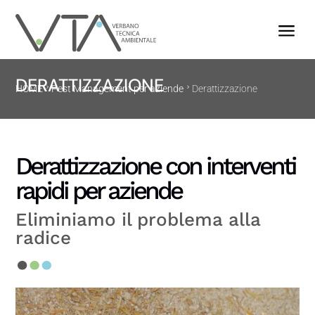
a
DERATTIZZAZIONE
HOME
Pest Management per aziende
Derattizzazione
Derattizzazione con interventi
rapidi per aziende
Eliminiamo il problema alla
radice