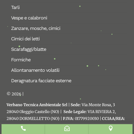
Tarli
Vespe e calabroni
Zanzare, mosche, cimici
Cimici dei letti
Scarafaggi/blatte
Formiche
Allontanamento volatili
Deragnatura facciate esterne
© 2026 |
Verbano Tecnica Ambientale Srl
|
Sede:
Via Monte Rosa, 3
28040 Oleggio Castello (NO) |
Sede Legale:
VIA RIVIERA 2,
28040 DORMELLETTO (NO
)
|
P.IVA:
01779920030 |
CCIAA/REA:
NO 197076 |
Cap.soc:
10.200€
| Privacy policy
|
Preferenze



cookie