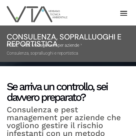
a
CONSULENZA, SOPRALLUOGHI E
REPORTISTICA
HOME
Pest Management per aziende
Consulenza, sopralluoghi e reportistica
Se arriva un controllo, sei
davvero preparato?
Consulenza e pest
management per aziende che
vogliono gestire il rischio
infestanti con un metodo