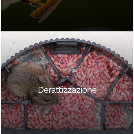
Interventi di disinfestazione mirati per
eliminare
insetti striscianti e volanti
agendo nei punti
critici.
Derattizzazione
Soluzioni efficaci progettate in base al tipo di
infestazione e agli ambienti, per garantire risultati
duraturi.
SCOPRI DI PIÙ