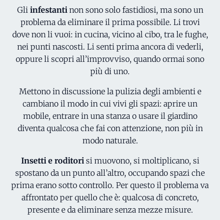
Installazione di sistemi specifici per impedire a
Gli
infestanti
non sono solo fastidiosi, ma sono un
piccioni e altri volatili di posarsi e nidificare su
problema da eliminare il prima possibile. Li trovi
tetti, balconi e facciate.
dove non li vuoi: in cucina, vicino al cibo, tra le fughe,
nei punti nascosti. Li senti prima ancora di vederli,
SCOPRI DI PIÙ
oppure li scopri all’improvviso, quando ormai sono
più di uno.
Mettono in discussione la pulizia degli ambienti e
cambiano il modo in cui vivi gli spazi: aprire un
mobile, entrare in una stanza o usare il giardino
diventa qualcosa che fai con attenzione, non più in
modo naturale.
Insetti e roditori
si muovono, si moltiplicano, si
spostano da un punto all’altro, occupando spazi che
prima erano sotto controllo. Per questo il problema va
affrontato per quello che è: qualcosa di concreto,
presente e da eliminare senza mezze misure.